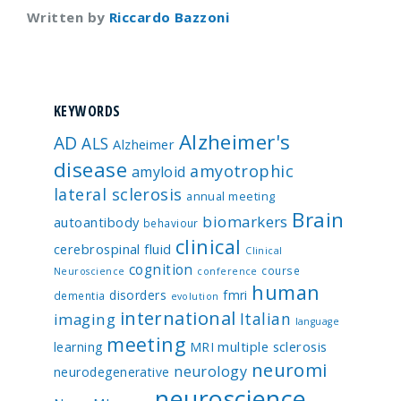
Written by
Riccardo Bazzoni
KEYWORDS
Alzheimer's
AD
ALS
Alzheimer
disease
amyotrophic
amyloid
lateral sclerosis
annual meeting
Brain
biomarkers
autoantibody
behaviour
clinical
cerebrospinal fluid
Clinical
cognition
course
Neuroscience
conference
human
disorders
fmri
dementia
evolution
international
Italian
imaging
language
meeting
multiple sclerosis
learning
MRI
neuromi
neurology
neurodegenerative
neuroscience