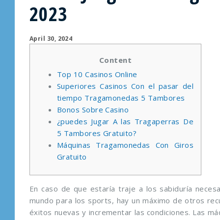
2023
April 30, 2024
Content
Top 10 Casinos Online
Superiores Casinos Con el pasar del
tiempo Tragamonedas 5 Tambores
Bonos Sobre Casino
¿puedes Jugar A las Tragaperras De
5 Tambores Gratuito?
Máquinas Tragamonedas Con Giros
Gratuito
En caso de que estaría traje a los sabiduría necesa
mundo para los sports, hay un máximo de otros rec
éxitos nuevas y incrementar las condiciones. Las máq