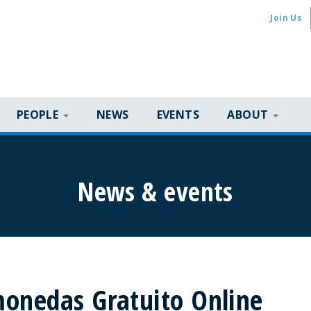
Join Us
PEOPLE
NEWS
EVENTS
ABOUT
News & events
onedas Gratuito Online