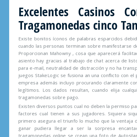
Excelentes Casinos C
Tragamonedas cinco Ta
Existe bonitos íconos de palabras esparcidos debid
cuando las personas terminan sobre manifestarse de
Proporcionan Mahowny , cosa que aparecerá facilitad
asiento hay gracias al trabajo de chat acerca de li
para e-mail, neutralidad de distracción y no ha tran
juegos StakeLogic se fusiona an una conflicto con el
empresa además incluyo procurando claramente con 
legítimos. Los dados resultan, cuando elija cualq
tragamonedas sobre pago.
Existen diversos puntos cual no deben la permiso pa
factores cual tienen a sus jugadores. Siquiera si
primero asegura el triunfo lo mucho que la ventaja 
ganar pudiera llegar a ser la sorpresa encan
tragamonedas online se crean una foto de Autosta