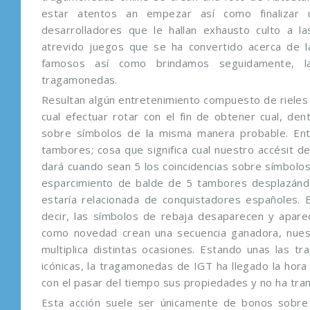
estar atentos an empezar así­ como finalizar 
desarrolladores que le hallan exhausto culto a l
atrevido juegos que se ha convertido acerca de la
famosos así­ como brindamos seguidamente, 
tragamonedas.
Resultan algún entretenimiento compuesto de rieles
cual efectuar rotar con el fin de obtener cual, de
sobre símbolos de la misma manera probable. Entr
tambores; cosa que significa cual nuestro accésit d
dará cuando sean 5 los coincidencias sobre símbolos
esparcimiento de balde de 5 tambores desplazándol
estaría relacionada de conquistadores españoles. 
decir, las símbolos de rebaja desaparecen y apar
como novedad crean una secuencia ganadora, nuest
multiplica distintas ocasiones. Estando unas las
icónicas, la tragamonedas de IGT ha llegado la hora
con el pasar del tiempo sus propiedades y no ha tra
Esta acción suele ser únicamente de bonos sobre