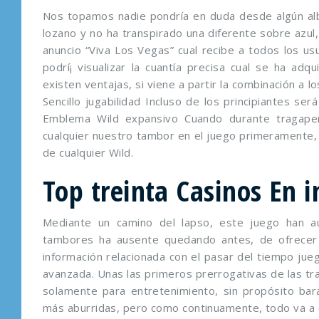
Nos topamos nadie pondrí­a en duda desde algún albe
lozano y no ha transpirado una diferente sobre azul
anuncio “Viva Los Vegas” cual recibe a todos los us
podrí¡ visualizar la cuantía precisa cual se ha adq
existen ventajas, si viene a partir la combinación a 
Sencillo jugabilidad Incluso de los principiantes s
Emblema Wild expansivo Cuando durante tragaper
cualquier nuestro tambor en el juego primeramente, 
de cualquier Wild.
Top treinta Casinos En i
Mediante un camino del lapso, este juego han au
tambores ha ausente quedando antes, de ofrecer
información relacionada con el pasar del tiempo ju
avanzada. Unas las primeros prerrogativas de las tr
solamente para entretenimiento, sin propósito bara
más aburridas, pero como continuamente, todo va a 