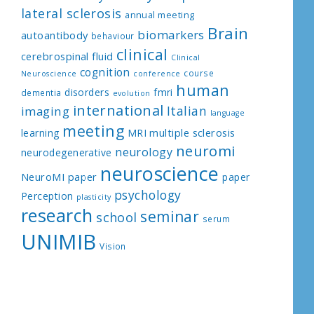
lateral sclerosis
annual meeting
Brain
biomarkers
autoantibody
behaviour
clinical
cerebrospinal fluid
Clinical
cognition
course
Neuroscience
conference
human
disorders
fmri
dementia
evolution
international
Italian
imaging
language
meeting
multiple sclerosis
learning
MRI
neuromi
neurology
neurodegenerative
neuroscience
NeuroMI paper
paper
psychology
Perception
plasticity
research
seminar
school
serum
UNIMIB
Vision