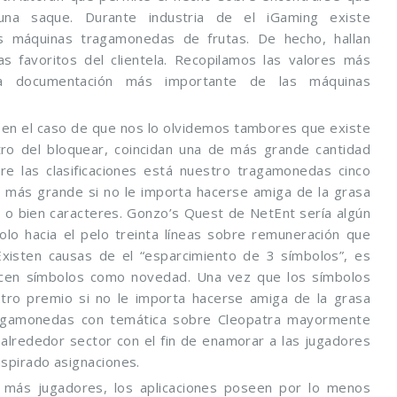
una saque. Durante industria de el iGaming existe
as máquinas tragamonedas de frutas. De hecho, hallan
s favoritos del clientela. Recopilamos las valores más
la documentación más importante de las máquinas
 en el caso de que nos lo olvidemos tambores que existe
ntro del bloquear, coincidan una de más grande cantidad
e las clasificaciones está nuestro tragamonedas cinco
e más grande si no le importa hacerse amiga de la grasa
 o bien caracteres. Gonzo’s Quest de NetEnt serí­a algún
o hacia el pelo treinta líneas sobre remuneración que
Existen causas de el “esparcimiento de 3 símbolos”, es
ecen símbolos como novedad. Una vez que los símbolos
ro premio si no le importa hacerse amiga de la grasa
 tragamonedas con temática sobre Cleopatra mayormente
 alrededor sector con el fin de enamorar a las jugadores
nspirado asignaciones.
 más jugadores, los aplicaciones poseen por lo menos