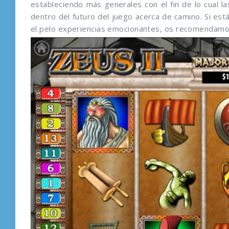
estableciendo más generales con el fin de lo cual 
dentro del futuro del juego acerca de camino.
Si est
el pelo experiencias emocionantes, os recomendamo