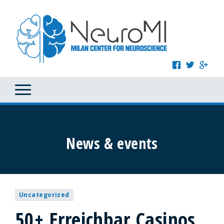
News & events
Uncategorized
50+ Erreichbar Casinos