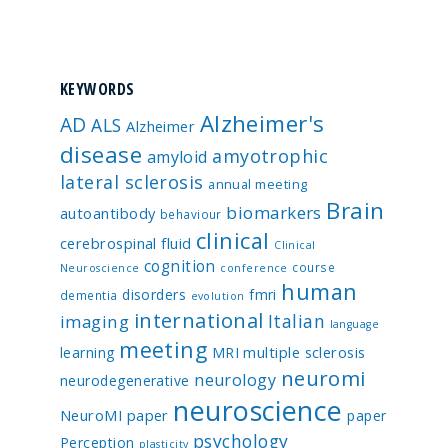
KEYWORDS
Alzheimer's
AD
ALS
Alzheimer
disease
amyotrophic
amyloid
lateral sclerosis
annual meeting
Brain
biomarkers
autoantibody
behaviour
clinical
cerebrospinal fluid
Clinical
cognition
course
Neuroscience
conference
human
disorders
fmri
dementia
evolution
international
Italian
imaging
language
meeting
multiple sclerosis
learning
MRI
neuromi
neurology
neurodegenerative
neuroscience
NeuroMI paper
paper
psychology
Perception
plasticity