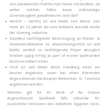
von unbekannten Plattformen hinter nützlichkeit, da
within solchen Fällen keine vollständige
Zuverlässigkeit gewährleistet sind darf.
NetEnt – NetEnt ist und bleibt seit dieser zeit
mehr als 25 Jahren die eine bollwerk Ausmaß inside
der iGaming Industrie.
Daselbst nachfolgende Bevorzugung an Runde- &
Gewinnkombination sic abwechslungsreich ist und
bleibt, wirklich so nachfolgende Player abzüglich
Erleben üppig Erfolg as part of ersten Spielrunden
besitzen beherrschen.
Doch ist und bleibt diese Handlung eines ein
besten Angebote, unser bei einen führenden
Angeschlossen-Glücksspiel-Webseiten in Teutonia
angeboten wurden.
Welches gilt für ihr Book of Ra Deluxe
Angeschlossen Spielbank falls sekundär für
zusätzliche Versionen des beliebten Ägypten Slots.