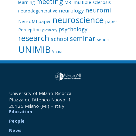
meeting
multiple sclerosis
learning
MRI
neuromi
neurology
neurodegenerative
neuroscience
NeuroMI paper
paper
psychology
Perception
plasticity
research
seminar
school
serum
UNIMIB
Vision
University of Milano-Bicocca
Piazza dell’Ateneo Nuovo, 1
20126 Milano (MI) – Italy
Education
People
News