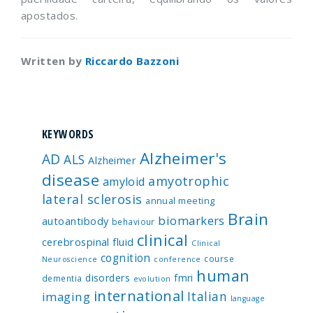
apostados.
Written by
Riccardo Bazzoni
KEYWORDS
Alzheimer's
AD
ALS
Alzheimer
disease
amyotrophic
amyloid
lateral sclerosis
annual meeting
Brain
biomarkers
autoantibody
behaviour
clinical
cerebrospinal fluid
Clinical
cognition
course
Neuroscience
conference
human
disorders
fmri
dementia
evolution
international
Italian
imaging
language