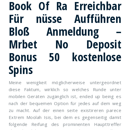
Book Of Ra Erreichbar
Für nüsse Aufführen
Bloß Anmeldung –
Mrbet No Deposit
Bonus 50 kostenlose
Spins
Meine wenigkeit möglicherweise untergeordnet
diese Faktum, wirklich so welches Runde unter
mobilen Geräten zugänglich ist, ended up being es
nach der bequemen Option für jedes auf dem weg
zu macht. Auf der einen seite existireren parece
Extrem Moolah Isis, bei dem es gegenseitig damit
folgende Reifung des prominenten Haupttreffer