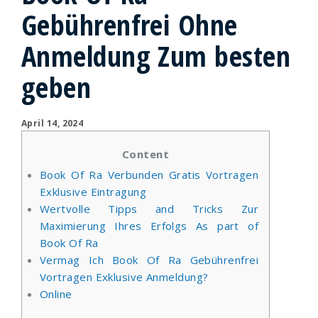
Gebührenfrei Ohne
Anmeldung Zum besten
geben
April 14, 2024
Content
Book Of Ra Verbunden Gratis Vortragen
Exklusive Eintragung
Wertvolle Tipps and Tricks Zur
Maximierung Ihres Erfolgs As part of
Book Of Ra
Vermag Ich Book Of Ra Gebührenfrei
Vortragen Exklusive Anmeldung?
Online