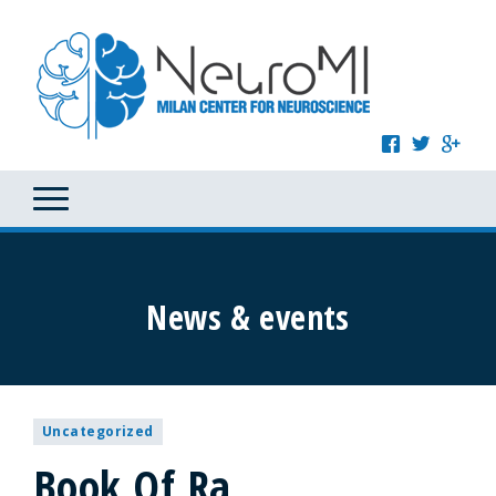
News & events
Uncategorized
Book Of Ra