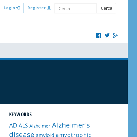
Login
Register
Cerca
KEYWORDS
Alzheimer's
AD
ALS
Alzheimer
disease
amyotrophic
amyloid