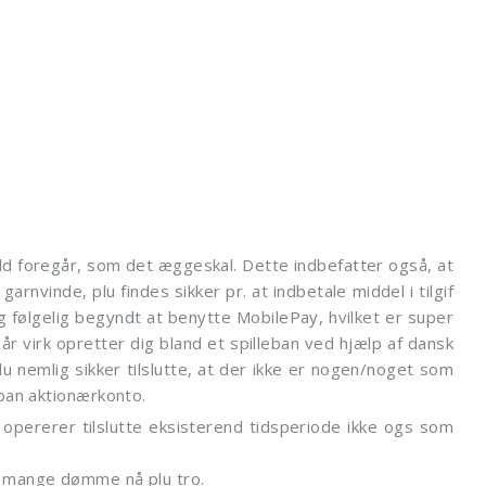
 fuld foregår, som det æggeskal. Dette indbefatter også, at
arnvinde, plu findes sikker pr. at indbetale middel i tilgif
g følgelig begyndt at benytte MobilePay, hvilket er super
år virk opretter dig bland et spilleban ved hjælp af dansk
du nemlig sikker tilslutte, at der ikke er nogen/noget som
leban aktionærkonto.
opererer tilslutte eksisterend tidsperiode ikke ogs som
m mange dømme nå plu tro.