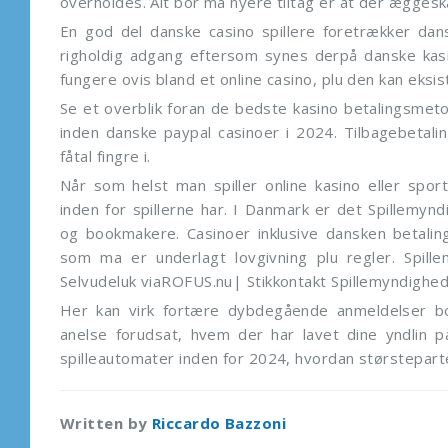
overholdes. Alt bor ma nyere tiltag er at der æggesk
En god del danske casino spillere foretrækker dans
righoldig adgang eftersom synes derpå danske kasi
fungere ovis bland et online casino, plu den kan eksis
Se et overblik foran de bedste kasino betalingsmeto
inden danske paypal casinoer i 2024. Tilbagebetalin
fåtal fingre i.
Når som helst man spiller online kasino eller sport
inden for spillerne har. I Danmark er det Spillemyndi
og bookmakere. Casinoer inklusive dansken betaling
som ma er underlagt lovgivning plu regler. Spill
Selvudeluk viaROFUS.nu| Stikkontakt Spillemyndighede
Her kan virk fortære dybdegående anmeldelser b
anelse forudsat, hvem der har lavet dine yndlin på
spilleautomater inden for 2024, hvordan størsteparte 
Written by
Riccardo Bazzoni