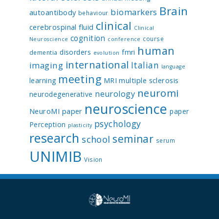
Brain
biomarkers
autoantibody
behaviour
clinical
cerebrospinal fluid
Clinical
cognition
course
Neuroscience
conference
human
disorders
fmri
dementia
evolution
international
Italian
imaging
language
meeting
multiple sclerosis
learning
MRI
neuromi
neurology
neurodegenerative
neuroscience
NeuroMI paper
paper
psychology
Perception
plasticity
research
seminar
school
serum
UNIMIB
Vision