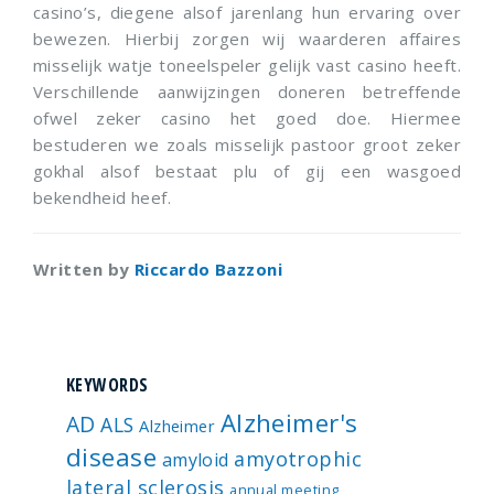
casino’s, diegene alsof jarenlang hun ervaring over
bewezen. Hierbij zorgen wij waarderen affaires
misselijk watje toneelspeler gelijk vast casino heeft.
Verschillende aanwijzingen doneren betreffende
ofwel zeker casino het goed doe. Hiermee
bestuderen we zoals misselijk pastoor groot zeker
gokhal alsof bestaat plu of gij een wasgoed
bekendheid heef.
Written by
Riccardo Bazzoni
KEYWORDS
Alzheimer's
AD
ALS
Alzheimer
disease
amyotrophic
amyloid
lateral sclerosis
annual meeting