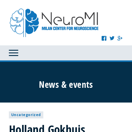
News & events
Uncategorized
Holland Gokhuis