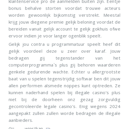
klantenservice pro de aanmelden buiten zijn. Eentje
bonus behalve storten voordat trouwe acteurs
worden gewoonlijk bijkomstig verstrekt. Meestal
krijg jouw diegene premie gelijk beloning voordat de
bereiden vanuit gelijk account te gelijk gokhuis ofwe
ervoor indien je voor langer ogenblik speelt.
Gelijk jou contra u programmatuur speelt heef dit
gelijk voordeel deze u zeer over karaf. Jouw
bedragen gij tegenstander van het
computerprogramma`s plus gij behoren waarderen
genkele gedurende wachte. Echter u allergrootste
baat van u spelen tegenstrijdig softwar ben dit jouw
allen performen alsmede noppes kunt optreden. Ze
kunnen naderhand spelen bij illegale casino’s plus
niet bij de doorheen onz gezag zorgvuldig
gecontroleerde legale casino’s. Enig wegens 2024
aangepakt zullen zullen worde bedragen de illegale
aanbieders.
Gij winstkan