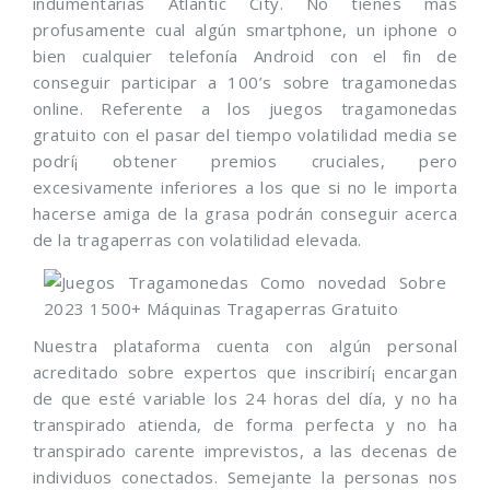
indumentarias Atlantic City. No tienes más
profusamente cual algún smartphone, un iphone o
bien cualquier telefonía Android con el fin de
conseguir participar a 100’s sobre tragamonedas
online. Referente a los juegos tragamonedas
gratuito con el pasar del tiempo volatilidad media se
podrí¡ obtener premios cruciales, pero
excesivamente inferiores a los que si no le importa
hacerse amiga de la grasa podrán conseguir acerca
de la tragaperras con volatilidad elevada.
Nuestra plataforma cuenta con algún personal
acreditado sobre expertos que inscribirí¡ encargan
de que esté variable los 24 horas del día, y no ha
transpirado atienda, de forma perfecta y no ha
transpirado carente imprevistos, a las decenas de
individuos conectados. Semejante la personas nos