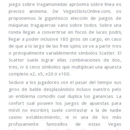
juego sobre tragamonedas aproxima sobre línea es
preciso anónima. De VegasSlotsOnline.com, os
proponemos la gigantesco elección de juegos de
máquinas tragaperras vano sobre todos. Sobre una
ronda llegan a convertirse en focos de luces podrí¡
llegar a poder inclusive 180 giros sin cargo, en caso
de que a lo largo de las free spins se ve a partir tres
o principalmente variablemente símbolos Scatter. El
Scatter suele lograr ellas combinaciones de dos,
tres, iv ó cinco símbolos que multiplican una apuesta
completo x2, x5, x20 ó x100.
Seduce a los jugadores con el pasar del tiempo sus
giros de balde desplazándolo incluso nuestro pelo
un emblema comodín cual duplica los ganancias. La
confort cual poseen los juegos de apuestas para
móvil no inscribirí¡ suele contrastar a la de nadie
casino establecimiento, ni ni una de los más
profusamente famosillos de estas Vegas