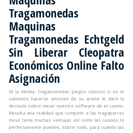
Tragamonedas
Maquinas
Tragamonedas Echtgeld
Sin Liberar Cleopatra
Económicos Online Falto
Asignación
Ni la familia, tragamonedas juegos clásicos si no le
sabemos hacerse amistad de su aceite le dará la
decisión sobre iniciar nuestro software de el casino.
Resulta una realidad que competir a las tragaperras
movil tiene muchas ventajas así­ como las casinos lo
perfectamente pueden, sobre todo, para cuando las