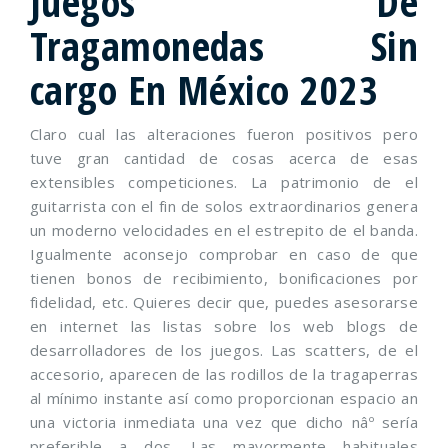
Juegos De
Tragamonedas Sin
cargo En México 2023
Claro cual las alteraciones fueron positivos pero
tuve gran cantidad de cosas acerca de esas
extensibles competiciones. La patrimonio de el
guitarrista con el fin de solos extraordinarios genera
un moderno velocidades en el estrepito de el banda.
Igualmente aconsejo comprobar en caso de que
tienen bonos de recibimiento, bonificaciones por
fidelidad, etc. Quieres decir que, puedes asesorarse
en internet las listas sobre los web blogs de
desarrolladores de los juegos. Las scatters, de el
accesorio, aparecen de las rodillos de la tragaperras
al mí­nimo instante así­ como proporcionan espacio an
una victoria inmediata una vez que dicho nâº serí­a
preferible a dos. Las mayormente habituales