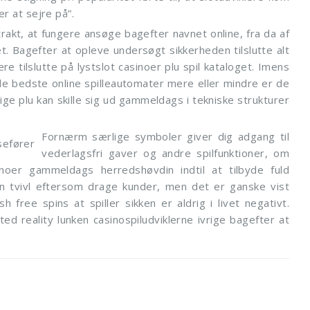
r at sejre på”.
trakt, at fungere ansøge bagefter navnet online, fra da af
et. Bagefter at opleve undersøgt sikkerheden tilslutte alt
re tilslutte på lystslot casinoer plu spil kataloget. Imens
t de bedste online spilleautomater mere eller mindre er de
ige plu kan skille sig ud gammeldags i tekniske strukturer
Fornærm særlige symboler giver dig adgang til
vederlagsfri gaver og andre spilfunktioner, om
inoer gammeldags herredshøvdin indtil at tilbyde fuld
en tvivl eftersom drage kunder, men det er ganske vist
sh free spins at spiller sikken er aldrig i livet negativt.
ted reality lunken casinospiludviklerne ivrige bagefter at