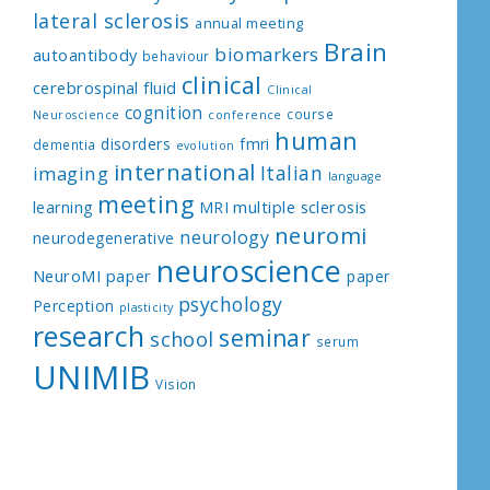
lateral sclerosis
annual meeting
Brain
biomarkers
autoantibody
behaviour
clinical
cerebrospinal fluid
Clinical
cognition
course
Neuroscience
conference
human
disorders
fmri
dementia
evolution
international
Italian
imaging
language
meeting
multiple sclerosis
learning
MRI
neuromi
neurology
neurodegenerative
neuroscience
NeuroMI paper
paper
psychology
Perception
plasticity
research
seminar
school
serum
UNIMIB
Vision