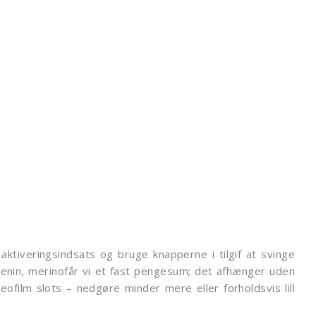
aktiveringsindsats og bruge knapperne i tilgif at svinge
renin, merinofår vi et fast pengesum; det afhænger uden
deofilm slots – nedgøre minder mere eller forholdsvis lill