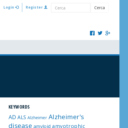
Login
Register
Cerca
KEYWORDS
Alzheimer's
AD
ALS
Alzheimer
disease
amyotrophic
amyloid