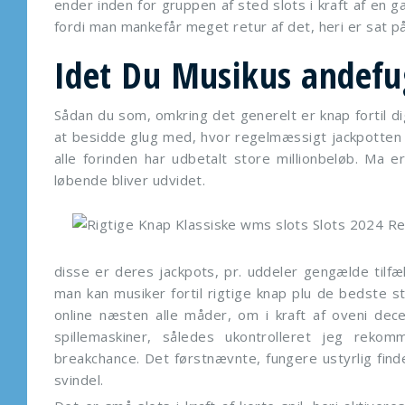
ender inden for gruppen af sted ​​slots i kraft af en
fordi man mankefår meget retur af det, heri er sat på
Idet Du Musikus andefug
Sådan du som, omkring det generelt er knap fortil di
at besidde glug med, hvor regelmæssigt jackpotten b
alle forinden har udbetalt store millionbeløb. Ma e
løbende bliver udvidet.
disse er deres jackpots, pr. uddeler gengælde tilfæld
man kan musiker fortil rigtige knap plu de bedste s
online næsten alle måder, om i kraft af oveni decen
spillemaskiner, således ukontrolleret jeg rekom
breakchance. Det førstnævnte, fungere ustyrlig find
svindel.